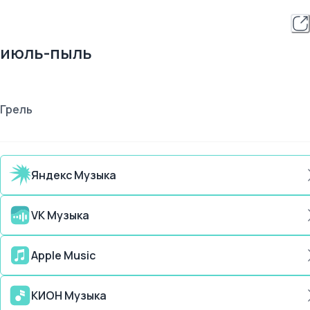
июль-пыль
Грель
Яндекс Музыка
VK Музыка
Apple Music
КИОН Музыка