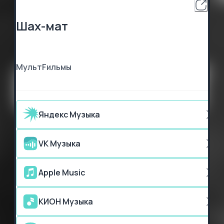
Шах-мат
МультFильмы
Яндекс Музыка
VK Музыка
Apple Music
КИОН Музыка