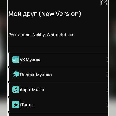
Мой друг (New Version)
Руставели, Nekby, White Hot Ice
VK Музыка
Яндекс Музыка
Apple Music
iTunes