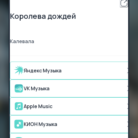
Королева дождей
Калевала
Яндекс Музыка
VK Музыка
Apple Music
КИОН Музыка