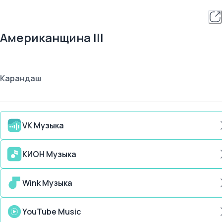
Американщина III
Карандаш
VK Музыка
КИОН Музыка
Wink Музыка
YouTube Music