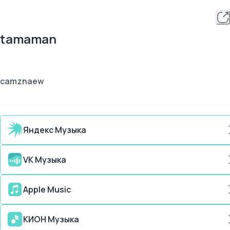
tamaman
camznaew
Яндекс Музыка
VK Музыка
Apple Music
КИОН Музыка