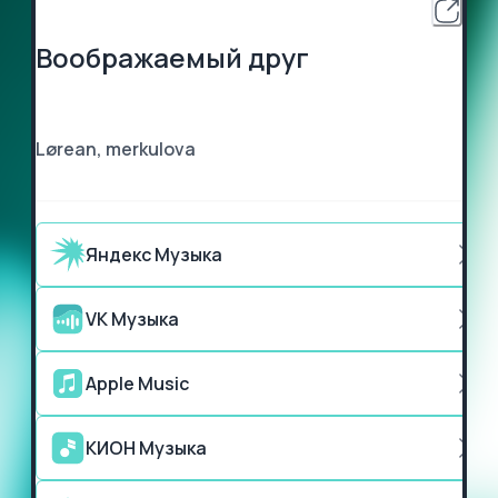
Воображаемый друг
Lørean, merkulova
Яндекс Музыка
VK Музыка
Apple Music
КИОН Музыка