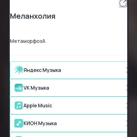
Меланхолия
МетаморфозА
Яндекс Музыка
VK Музыка
Apple Music
КИОН Музыка