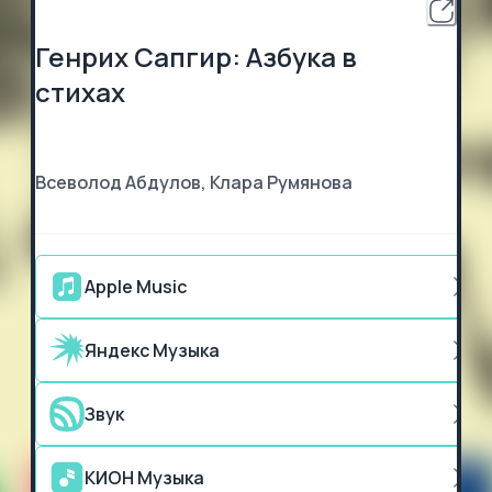
Генрих Сапгир: Азбука в
стихах
Всеволод Абдулов, Клара Румянова
Apple Music
Яндекс Музыка
Звук
КИОН Музыка