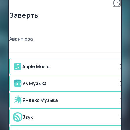
Заверть
Авантюра
Apple Music
VK Музыка
Яндекс Музыка
Звук