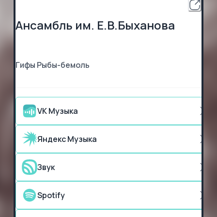
Ансамбль им. Е.В.Быханова
Гифы Рыбы-бемоль
VK Музыка
Яндекс Музыка
Звук
Spotify