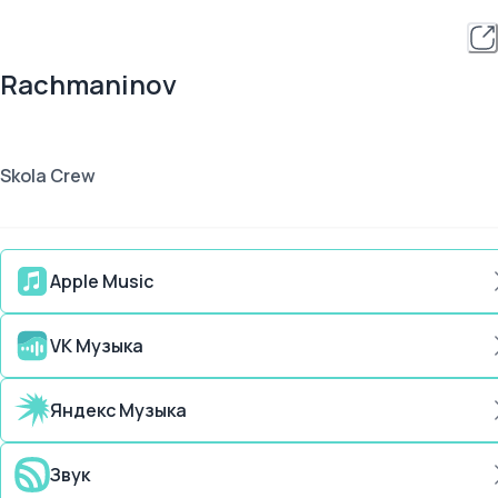
Raсhmaninov
Skola Crew
Apple Music
VK Музыка
Яндекс Музыка
Звук