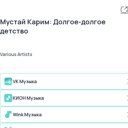
Мустай Карим: Долгое-долгое
детство
Various Artists
VK Музыка
КИОН Музыка
Wink Музыка