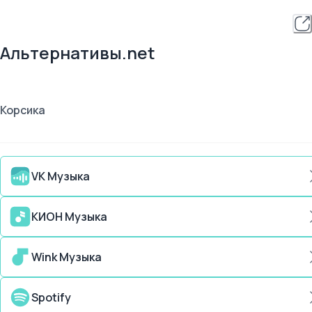
Альтернативы.net
Корсика
VK Музыка
КИОН Музыка
Wink Музыка
Spotify