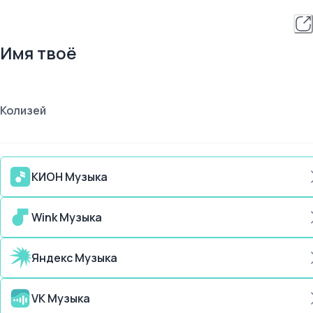
Имя твоё
Колизей
КИОН Музыка
Wink Музыка
Яндекс Музыка
VK Музыка